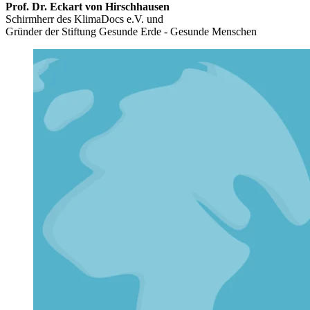
Prof. Dr. Eckart von Hirschhausen
Schirmherr des KlimaDocs e.V. und
Gründer der Stiftung Gesunde Erde - Gesunde Menschen